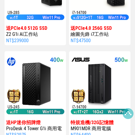
送PCIe4.0 512G SSD
送PCIe4.0 256G SSD
Z2 G1i AI工作站
繪圖先鋒 i7工作站
NT$239000
NT$47500
送HP迷你招牌燈
特規造機/32G記憶體
ProDesk 4 Tower G1i 商用電
M901MDR 商用電腦
腦
NT$52975
NT$64400