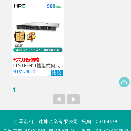
※六月份價格
DL20 GEN11機架式伺服
器
NT$229000
比較
1
企業名稱：述坤企業有限公司 統編：53184479
常見問題
關於我們
聯絡我們
客戶服務
隱私權保護聲明