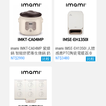
imami IMKT-CA04MP 紫煨
imami IMSE-EH1350I 人體
鍋 智能舒肥養生燉鍋 奶
感應PTC陶瓷電暖器冷
茶色
暖風扇
NT$2990
NT$3480
比較
比較