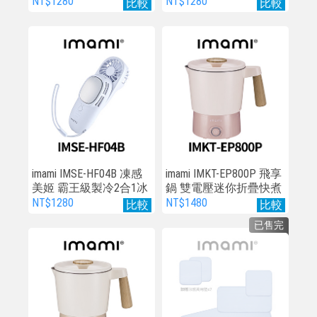
敷手持風扇(雲朵白)
敷手持風扇(焦糖奶茶)
NT$1280
NT$1280
比較
比較
imami IMSE-HF04B 凍感
imami IMKT-EP800P 飛享
美姬 霸王級製冷2合1冰
鍋 雙電壓迷你折疊快煮
敷手持風扇(霧海藍)
鍋 乾燥玫瑰
NT$1280
NT$1480
比較
比較
已售完