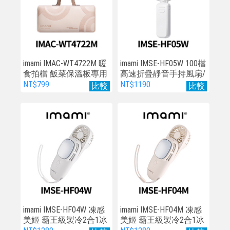
imami IMAC-WT4722M 暖
imami IMSE-HF05W 100檔
食拍檔 飯菜保溫板專用
高速折疊靜音手持風扇/
收納袋
頸掛/手持/桌用
NT$799
NT$1190
比較
比較
imami IMSE-HF04W 凍感
imami IMSE-HF04M 凍感
美姬 霸王級製冷2合1冰
美姬 霸王級製冷2合1冰