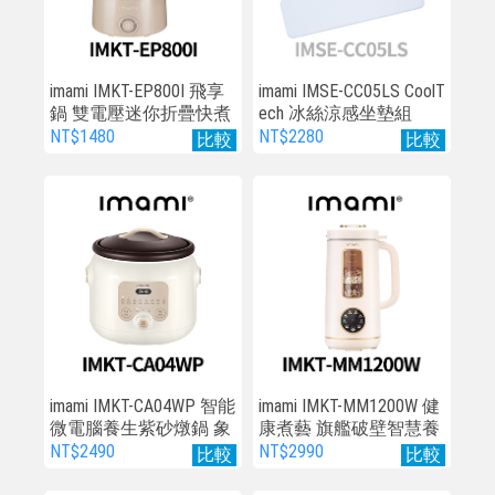
imami IMKT-EP800I 飛享
imami IMSE-CC05LS CoolT
鍋 雙電壓迷你折疊快煮
ech 冰絲涼感坐墊組
鍋 奶油拿鐵
NT$1480
NT$2280
比較
比較
imami IMKT-CA04WP 智能
imami IMKT-MM1200W 健
微電腦養生紫砂燉鍋 象
康煮藝 旗艦破壁智慧養
牙白
生豆漿機
NT$2490
NT$2990
比較
比較