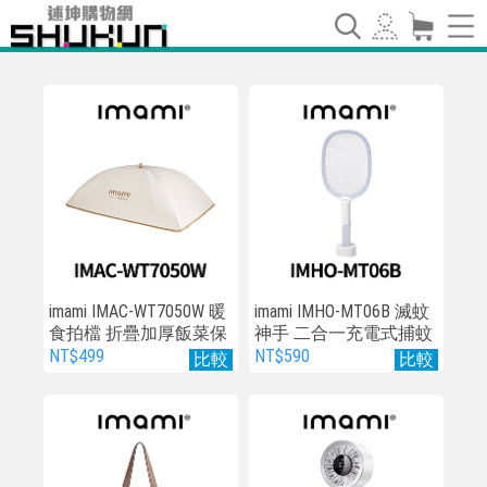
imami IMAC-WT7050W 暖
imami IMHO-MT06B 滅蚊
食拍檔 折疊加厚飯菜保
神手 二合一充電式捕蚊
溫罩
燈
NT$499
NT$590
比較
比較