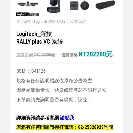
產品編號：Logitech_羅技 RALLY plus VC 系統
Logitech_羅技
RALLY plus VC 系統
NT202200元
建議售價
NT202200元
優惠價格
BSMI：D41126
規格有任何說明錯誤依原廠公告為主
因產品流動量大，缺貨或停產恕不另行通知
下單前請先詢問是否有現貨，謝謝！
詳細資訊請參考官網
:
請點我
若您有任何問題請撥打電話：02-25328929詢問