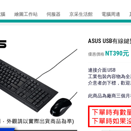
電腦
繪圖工作站
伺服器
京采生活館
電腦周邊
ASUS USB有
NT390元
優惠價格
連接介面:USB
工業包裝內容物為全
介意者勿下標，歡迎
此商品為廠商三個月