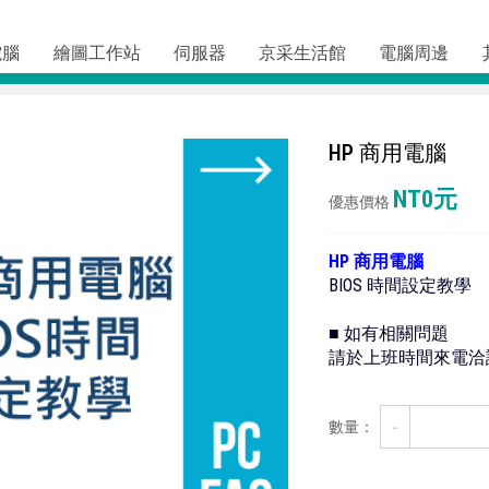
電腦
繪圖工作站
伺服器
京采生活館
電腦周邊
HP 商用電腦
NT0元
優惠價格
HP 商用電腦
BIOS 時間設定教學
■ 如有相關問題
請於上班時間來電洽詢02
-
數量：