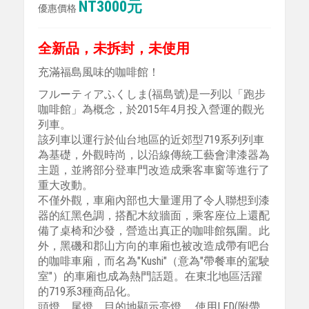
NT3000元
優惠價格
全新品，未拆封，未使用
充滿福島風味的咖啡館！
フルーティアふくしま(福島號)是一列以「跑步
咖啡館」為概念，於2015年4月投入營運的觀光
列車。
該列車以運行於仙台地區的近郊型719系列列車
為基礎，外觀時尚，以沿線傳統工藝會津漆器為
主題，並將部分登車門改造成乘客車窗等進行了
重大改動。
不僅外觀，車廂內部也大量運用了令人聯想到漆
器的紅黑色調，搭配木紋牆面，乘客座位上還配
備了桌椅和沙發，營造出真正的咖啡館氛圍。此
外，黑磯和郡山方向的車廂也被改造成帶有吧台
的咖啡車廂，而名為"Kushi"（意為"帶餐車的駕駛
室"）的車廂也成為熱門話題。在東北地區活躍
的719系3種商品化。
頭燈、尾燈、目的地顯示亮燈。 使用LED(附帶