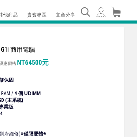
其他商品
貴賓專區
文章分享
wer G1i 商用電腦
NT64500元
優惠價格
修保固
 RAM /
4 個
UDIMM
SSD (主系統)
中文專業版
5.4
/到府維修)
※僅限硬體※