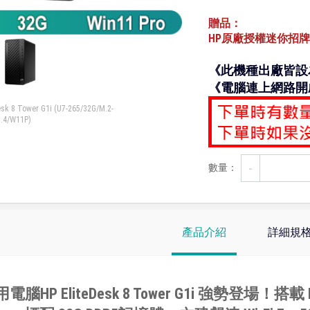
贈品：
HP原廠授權迷你招牌
《此機種出廠皆設為
《電腦連上網路開
8 Tower G1i (U7-265/32G/M.2-
.4/W11P)
-
數量：
產品介紹
詳細規
電腦HP EliteDesk 8 Tower G1i 強勢登場！搭載 In