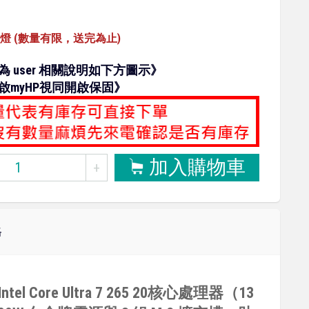
燈 (數量有限，送完為止)
 user 相關說明如下方圖示》
啟myHP視同開啟保固》
加入購物車
+
格
tel Core Ultra 7 265 20核心處理器（13