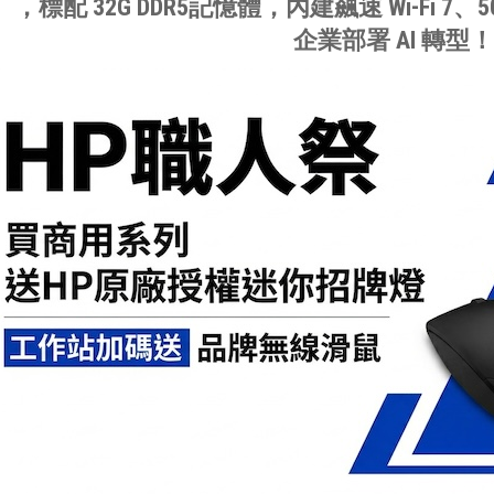
PS），標配 32G DDR5記憶體，內建飆速 Wi-Fi 7
企業部署 AI 轉型！