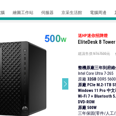
電腦
繪圖工作站
伺服器
京采生活館
電腦周邊
送HP迷你招牌燈
EliteDesk 8 To
建議售價
NT67500元
整機原廠三年到府維
Intel Core Ultra 7-265
原廠
32GB
DDR5 5600
原廠 PCIe M.2-1TB 
Windows 11 Pro 
Wi-Fi 7 + Bluetooth 
DVD-ROM
原廠 500W
三年保固(零件/人工