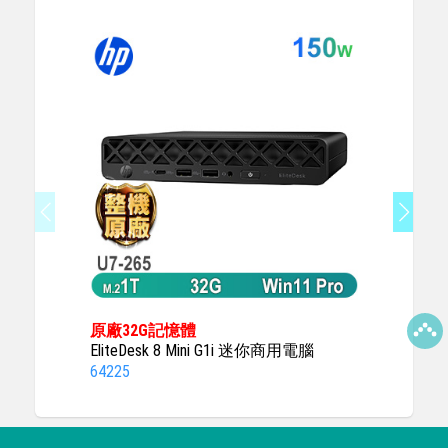
原廠32G記憶體
送HP迷
EliteDesk 8 Mini G1i 迷你商用電腦
ProDesk
64225
52975