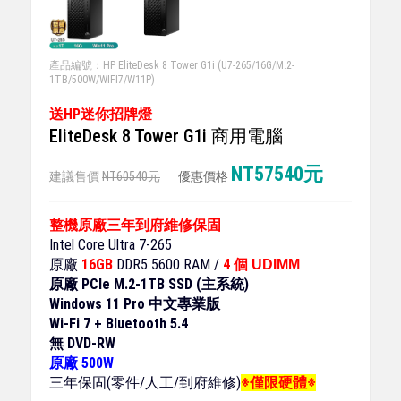
產品編號：HP EliteDesk 8 Tower G1i (U7-265/16G/M.2-
1TB/500W/WIFI7/W11P)
送HP迷你招牌燈
EliteDesk 8 Tower G1i 商用電腦
NT57540元
建議售價
NT60540元
優惠價格
整機原廠三年到府維修保固
Intel Core Ultra 7-265
原廠
16GB
DDR5 5600 RAM /
4 個
UDIMM
原廠 PCIe M.2-1TB SSD (主系統)
Windows 11 Pro 中文專業版
Wi-Fi 7 + Bluetooth 5.4
無 DVD-RW
原廠 500W
三年保固(零件/人工/到府維修)
※僅限硬體※