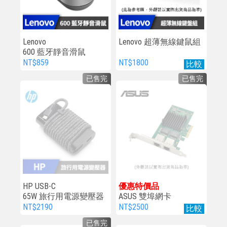
Lenovo
Lenovo 超薄無線鍵鼠組
600 藍牙靜音滑鼠
NT$859
NT$1800
比較
已售完
已售完
HP USB-C
優惠特價品
65W 旅行用電源變壓器
ASUS 雙埠網卡
LAN CARD NIC PCIE
NT$2190
NT$2500
比較
已售完