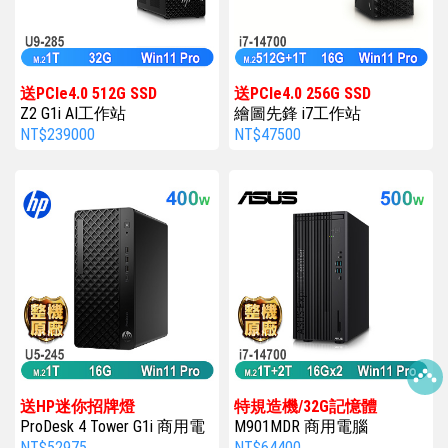
送PCIe4.0 512G SSD
送PCIe4.0 256G SSD
Z2 G1i AI工作站
繪圖先鋒 i7工作站
NT$239000
NT$47500
送HP迷你招牌燈
特規造機/32G記憶體
ProDesk 4 Tower G1i 商用電
M901MDR 商用電腦
腦
NT$52975
NT$64400