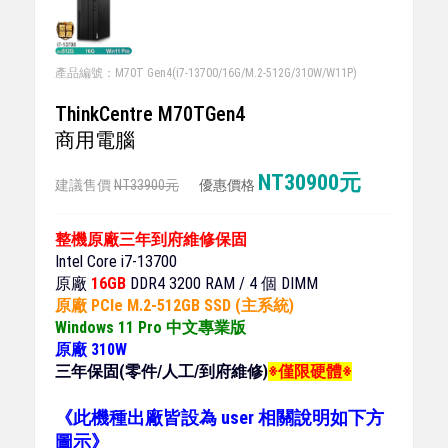
產品編號：M70T Gen4(i7-13700/16G/M.2-512G/310W/W11P)
ThinkCentre M70TGen4
商用電腦
NT30900元
建議售價
NT33900元
優惠價格
整機原廠三年到府維修保固
Intel Core i7-13700
原廠
16GB
DDR4 3200 RAM / 4 個 DIMM
原廠 PCle M.2-512GB SSD (主系統)
Windows 11 Pro 中文專業版
原廠 310W
三年保固(零件/人工/到府維修)
※僅限硬體※
《此機種出廠皆設為 user 相關說明如下方
圖示》