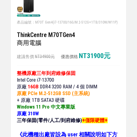
產品編號：M70T Gen4(i7-13700/16G/M.2-512G+1TB/310W/W11P)
ThinkCentre M70TGen4
商用電腦
NT31900元
建議售價
NT34900元
優惠價格
整機原廠三年到府維修保固
Intel Core i7-13700
原廠
16GB
DDR4 3200 RAM / 4 個 DIMM
原廠 PCle M.2-512GB SSD (主系統)
+ 原廠 1TB SATA3 硬碟
Windows 11 Pro 中文專業版
原廠 310W
三年保固(零件/人工/到府維修)
※僅限硬體※
《此機種出廠皆設為 user 相關說明如下方