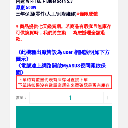
內建 WI-FI 6E + Bluetooth 5.3
原廠 500W
三年保固(零件/人工/到府維修)
※僅限硬體
※
商品提供七天鑑賞期。若商品有瑕疵且無庫存
可供換貨時，我們將主動 為您辦理全額退
款。
《此機種出廠皆設為 user 相關說明如下方
圖示》
《電腦連上網路開啟MyASUS視同開啟保
固》
-
+
數量：