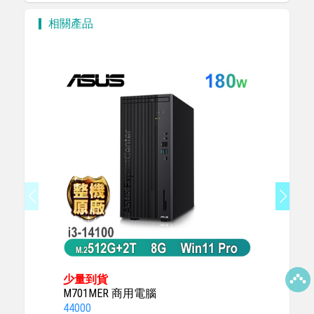
相關產品
少量到貨
少量到
M701MER 商用電腦
M701M
44000
48000