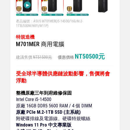
產品編號：ASUS M701MER(i5-14500/16G/M.2-
1TB/500W/WIFI/W11P)
特規造機
M701MER 商用電腦
NT50500元
建議售價
NT51500元
優惠價格
受全球半導體供應鏈波動影響，售價將會
浮動
整機原廠三年到府維修保固
Intel Core i5-14500
原廠
16GB DDR5 5600 RAM / 4 個 DIMM
原廠 PCle M.2-1TB SSD (主系統)
附硬碟排線及電源線、硬碟特規螺絲
Windows 11 Pro 中文專業版