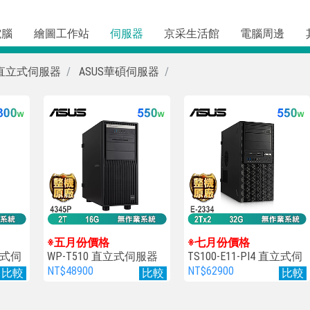
電腦
繪圖工作站
伺服器
京采生活館
電腦周邊
直立式伺服器
ASUS華碩伺服器
※五月份價格
※七月份價格
直立式伺
WP-T510 直立式伺服器
TS100-E11-PI4 直立式伺
服器
NT$48900
NT$62900
比較
比較
比較