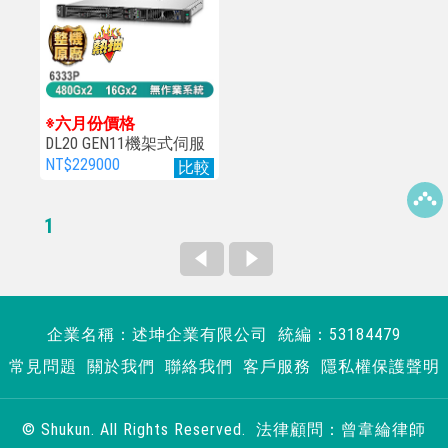
※六月份價格
DL20 GEN11機架式伺服
器
NT$229000
比較
1
企業名稱：述坤企業有限公司 統編：53184479
常見問題
關於我們
聯絡我們
客戶服務
隱私權保護聲明
© Shukun. All Rights Reserved. 法律顧問：曾韋綸律師