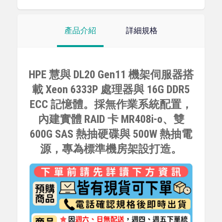
產品介紹
詳細規格
HPE 慧與 DL20 Gen11 機架伺服器搭
載 Xeon 6333P 處理器與 16G DDR5
ECC 記憶體。採無作業系統配置，
內建實體 RAID 卡 MR408i-o、雙
600G SAS 熱抽硬碟與 500W 熱抽電
源，專為標準機房架設打造。