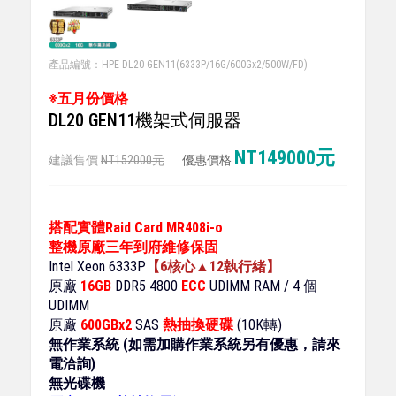
產品編號：HPE DL20 GEN11(6333P/16G/600Gx2/500W/FD)
※五月份價格
DL20 GEN11機架式伺服器
NT149000元
建議售價
NT152000元
優惠價格
搭配實體Raid Card MR408i-o
整機原廠三年到府維修保固
Intel Xeon 6333P
【6核心▲12執行緒】
原廠
16GB
DDR5 4800
ECC
UDIMM RAM / 4 個
UDIMM
原廠
600GBx2
SAS
熱抽換硬碟
(10K轉)
無作業系統 (如需加購作業系統另有優惠，請來
電洽詢)
無光碟機