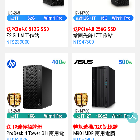
送PCIe4.0 512G SSD
送PCIe4.0 256G SSD
Z2 G1i AI工作站
繪圖先鋒 i7工作站
NT$239000
NT$47500
送HP迷你招牌燈
特規造機/32G記憶體
ProDesk 4 Tower G1i 商用電
M901MDR 商用電腦
腦
NT$52975
NT$64400